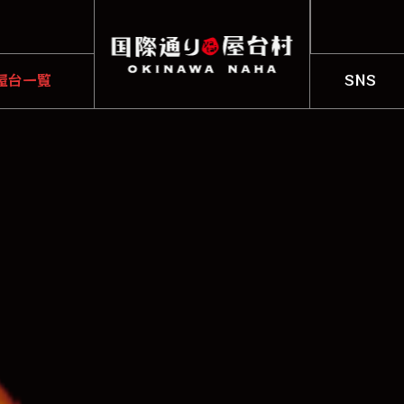
火)】
まつり〜
屋台一覧
SNS
火)】
OP LIST
SNS