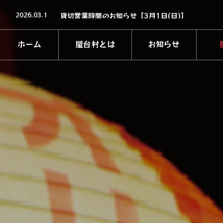
2026.06.20
貸切営業時間のお知らせ【6月28日(日),6月30日(
2026.03.1
貸切営業時間のお知らせ【3月1日(日)】
2026.01.30
【イベント情報】しまのみ横丁〜九州・沖縄の島酒
2025.11.26
11/26(水)村休日のお知らせ
2025.11.6
【2025-2026】年末年始営業のお知らせ
ホーム
屋台村とは
お知らせ
2026.06.20
貸切営業時間のお知らせ【6月28日(日),6月30日(
HOME
ABOUT
NEWS
SH