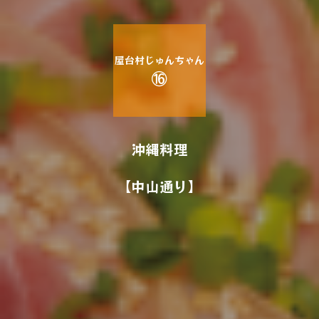
屋台村じゅんちゃん
⑯
沖縄料理
【中山通り】