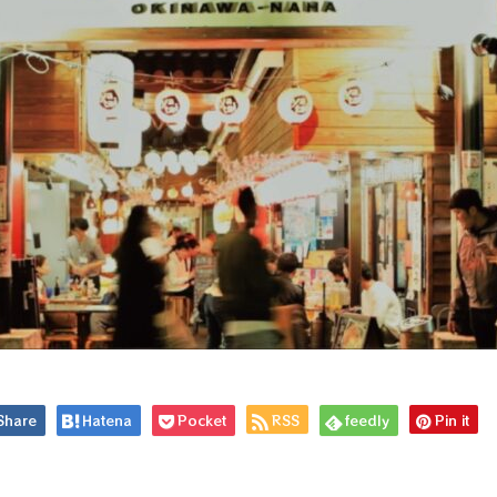
Share
Hatena
Pocket
RSS
feedly
Pin it