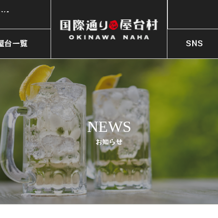
火)】
まつり〜
屋台一覧
SNS
火)】
OP LIST
SNS
NEWS
お知らせ