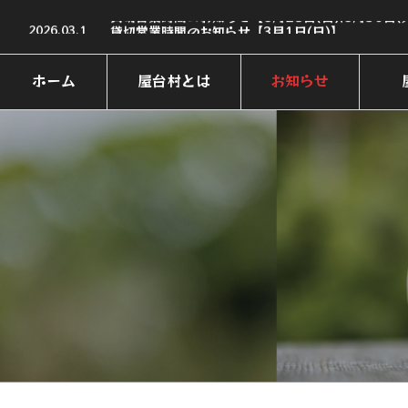
2026.06.20
貸切営業時間のお知らせ【6月28日(日),6月30日(
2026.03.1
貸切営業時間のお知らせ【3月1日(日)】
2026.01.30
【イベント情報】しまのみ横丁〜九州・沖縄の島酒
2025.11.26
11/26(水)村休日のお知らせ
2025.11.6
【2025-2026】年末年始営業のお知らせ
ホーム
屋台村とは
お知らせ
2026.06.20
貸切営業時間のお知らせ【6月28日(日),6月30日(
HOME
ABOUT
NEWS
SH