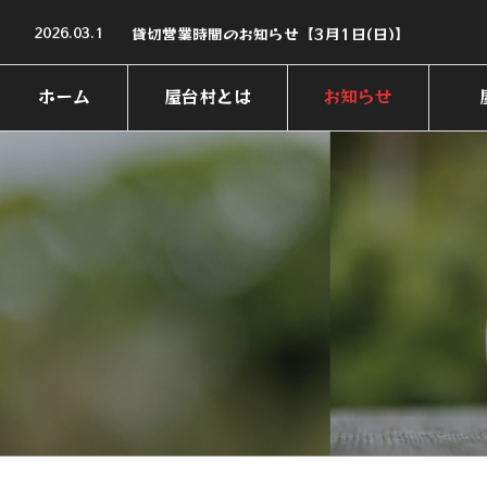
2026.06.20
貸切営業時間のお知らせ【6月28日(日),6月30日(
2026.03.1
貸切営業時間のお知らせ【3月1日(日)】
2026.01.30
【イベント情報】しまのみ横丁〜九州・沖縄の島酒
2025.11.26
11/26(水)村休日のお知らせ
2025.11.6
【2025-2026】年末年始営業のお知らせ
ホーム
屋台村とは
お知らせ
2026.06.20
貸切営業時間のお知らせ【6月28日(日),6月30日(
HOME
ABOUT
NEWS
SH