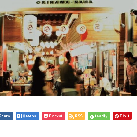
Share
Hatena
Pocket
RSS
feedly
Pin it