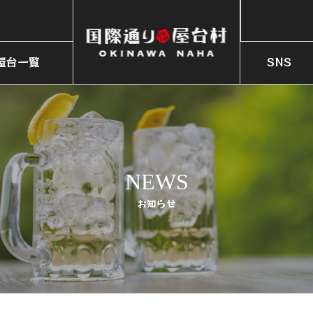
火)】
まつり〜
屋台一覧
SNS
火)】
OP LIST
SNS
NEWS
お知らせ